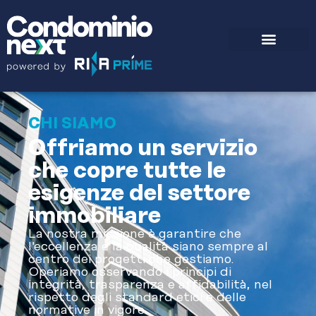
CHI SIAMO
Offriamo un servizio
che copre tutte le
esigenze del settore
immobiliare
La nostra missione è garantire che
l'eccellenza e la qualità siano sempre al
centro dei progetti che gestiamo.
Operiamo osservando i principi di
integrità, trasparenza e affidabilità, nel
rispetto degli standard etici e delle
normative in vigore.