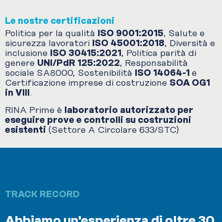
Le nostre certificazioni
Politica per la qualità
ISO 9001:2015
, Salute e
sicurezza lavoratori
ISO 45001:2018
, Diversità e
inclusione
ISO 30415:2021
, Politica parità di
genere
UNI/PdR 125:2022
, Responsabilità
sociale SA8000, Sostenibilità
ISO 14064-1
e
Certificazione imprese di costruzione
SOA OG1
in VIII
.
RINA Prime è
laboratorio autorizzato per
eseguire prove e controlli su costruzioni
esistenti
(Settore A Circolare 633/STC)
TRACK RECORD
Abbiamo un'esperienza di oltre 30